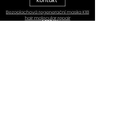
Kontakt
Bezoplachová regenerační maska K18
hair molecular repair
1.390 Kč
Bylinná čistící péče ZENZ Hair Rinse &
Treatment Fresh Herbs
Vyhrazuji si veškerá práva na zveřejnění
mého kontentu a tvorby.
Obsah těchto stránek se týká pouze
poskytnutí zážitků/zkušeností na bázi BDSM.
Nejedná se o poskytování klasických
sexualních služeb.
všeobecné obchodní podmínky
Zobrazit
a ochranu osobních údajů
QUEEN UNIKITTY