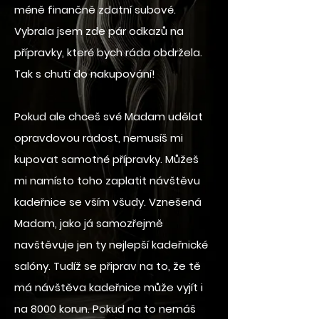
méně finančně zdatní subové.
Vybrala jsem zde pár odkazů na
přípravky, které bych ráda obdržela.
Tak s chutí do nakupování!
Pokud ale chceš své Madam udělat
opravdovou radost, nemusíš mi
kupovat samotné přípravky. Můžeš
mi namísto toho zaplatit návštěvu
kadeřnice se vším všudy. Vznešená
Madam, jako já samozřejmě
navštěvuje jen ty nejlepší kadeřnické
salóny. Tudíž se připrav na to, že tě
má návštěva kadeřnice může vyjít i
na 8000 korun. Pokud na to nemáš