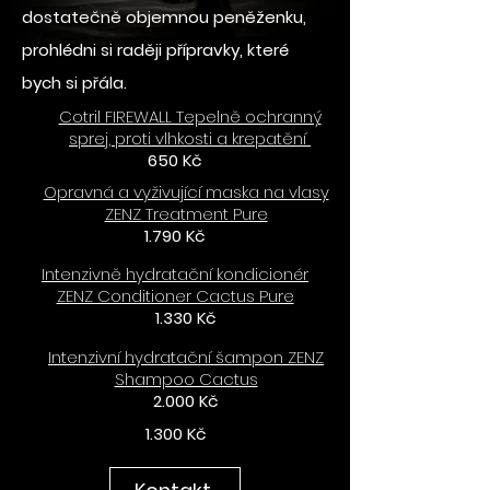
dostatečně objemnou peněženku,
prohlédni si raději přípravky, které
bych si přála.
Cotril FIREWALL Tepelně ochranný
sprej, proti vlhkosti a krepatění
650 Kč
Opravná a vyživující maska na vlasy
ZENZ Treatment Pure
1.790 Kč
Intenzivně hydratační kondicionér
ZENZ Conditioner Cactus Pure
1.330 Kč
Intenzivní hydratační šampon ZENZ
Shampoo Cactus
2.000 Kč
1.300 Kč